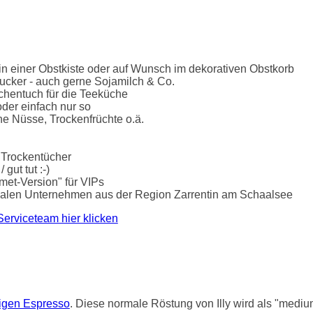
n einer Obstkiste oder auf Wunsch im dekorativen Obstkorb
ucker - auch gerne Sojamilch & Co.
chentuch für die Teeküche
der einfach nur so
he Nüsse, Trockenfrüchte o.ä.
 Trockentücher
gut tut :-)
rmet-Version" für VIPs
lokalen Unternehmen aus der Region Zarrentin am Schaalsee
Serviceteam hier klicken
tigen Espresso
. Diese normale Röstung von Illy wird als "mediu