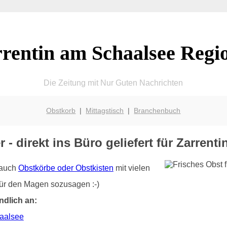
rentin am Schaalsee Regi
Die Zeitung mit Nur Guten Nachrichten
Obstkorb
|
Mittagstisch
|
Branchenbuch
 - direkt ins Büro geliefert für Zarren
r auch
Obstkörbe oder Obstkisten
mit vielen
für den Magen sozusagen :-)
ndlich an:
haalsee